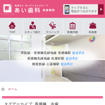
2
堺筋線・長堀鶴見緑地線 長堀橋駅
徒歩
分
～
白い歯をあなたに
～
土・日・祝日を含め
夜10時まで診療、
4
4,999円
長堀鶴見緑地線 松屋町駅
徒歩
分
突然の歯のトラブルにも全て対応いたします。
6
19,800円
御堂筋線 心斎橋駅
徒歩
分
ホーム
タグアーカイブ: 長堀橋 虫歯