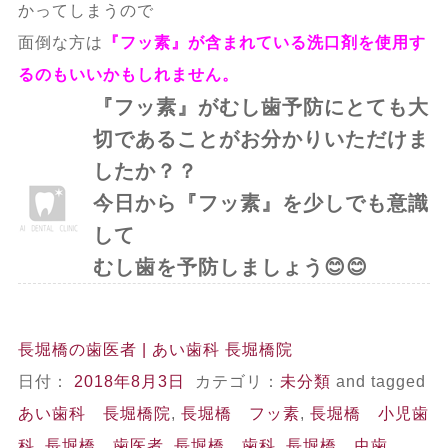
かってしまうので
面倒な方は
『フッ素』が含まれている洗口剤を使用す
るのもいいかもしれません。
『フッ素』がむし歯予防にとても大
切であることがお分かりいただけま
したか？？
今日から『フッ素』を少しでも意識
して
むし歯を予防しましょう😊😊
長堀橋の歯医者 | あい歯科 長堀橋院
日付：
2018年8月3日
カテゴリ：
未分類
and tagged
あい歯科 長堀橋院
,
長堀橋 フッ素
,
長堀橋 小児歯
科
,
長堀橋 歯医者
,
長堀橋 歯科
,
長堀橋 虫歯