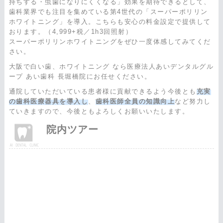
持ちする・虫歯になりにくくなる」効果を期待できるとして、
歯科業界でも注目を集めている第4世代の「スーパーポリリン
ホワイトニング」を導入。こちらも安心の料金設定で提供して
おります。（4,999+税／1h3回照射）
スーパーポリリンホワイトニングをぜひ一度体感してみてくだ
さい。
大阪で白い歯、ホワイトニング なら医療法人あいデンタルグル
ープ あい歯科 長堀橋院にお任せください。
通院していただいている患者様に貢献できるよう今後とも
充実
の歯科医療器具を導入し
、
歯科医師全員の知識向上
など努力し
ていきますので、今後ともよろしくお願いいたします。
院内ツアー