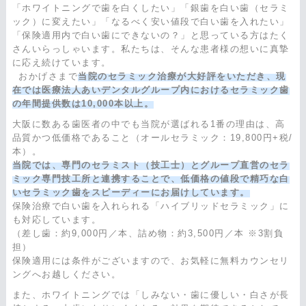
「ホワイトニングで歯を白くしたい」「銀歯を白い歯（セラミ
ック）に変えたい」「なるべく安い値段で白い歯を入れたい」
「保険適用内で白い歯にできないの？」と思っている方はたく
さんいらっしゃいます。私たちは、そんな患者様の想いに真摯
に応え続けています。
おかげさまで
当院のセラミック治療が大好評をいただき、現
在では医療法人あいデンタルグループ内におけるセラミック歯
の年間提供数は10,000本以上。
大阪に数ある歯医者の中でも当院が選ばれる1番の理由は、高
品質かつ低価格であること（オールセラミック：19,800円+税/
本）。
当院では、専門のセラミスト（技工士）とグループ直営のセラ
ミック専門技工所と連携することで、低価格の値段で精巧な白
いセラミック歯をスピーディーにお届けしています。
保険治療で白い歯を入れられる「ハイブリッドセラミック」に
も対応しています。
（差し歯：約9,000円／本、詰め物：約3,500円／本 ※3割負
担）
保険適用には条件がございますので、お気軽に無料カウンセリ
ングへお越しください。
また、ホワイトニングでは「しみない・歯に優しい・白さが長