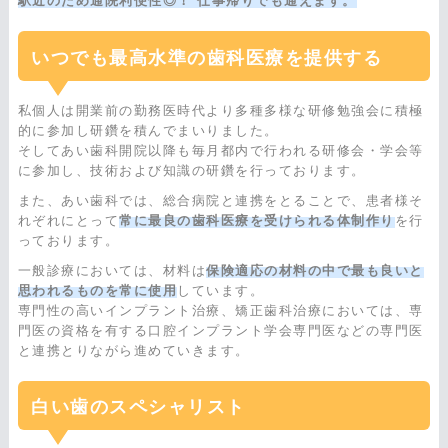
駅近のため通院利便性◎！ 仕事帰りでも通えます。
いつでも最高水準の歯科医療を提供する
私個人は開業前の勤務医時代より多種多様な研修勉強会に積極
的に参加し研鑽を積んでまいりました。
そしてあい歯科開院以降も毎月都内で行われる研修会・学会等
に参加し、技術および知識の研鑽を行っております。
また、あい歯科では、総合病院と連携をとることで、患者様そ
れぞれにとって
常に最良の歯科医療を受けられる体制作り
を行
っております。
一般診療においては、材料は
保険適応の材料の中で最も良いと
思われるものを常に使用
しています。
専門性の高いインプラント治療、矯正歯科治療においては、専
門医の資格を有する口腔インプラント学会専門医などの専門医
と連携とりながら進めていきます。
白い歯のスペシャリスト