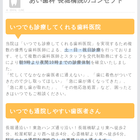
あい歯科 長堀橋院のコンセプト
いつでも診療してくれる歯科医院
当院は「いつでも診療してくれる歯科医院」を実現するため複
数の優秀な歯科医師による、
土・日・祝日診療
を行っておりま
す。そして複数の歯科医師とスタッフを交代制勤務にすること
により
朝9時より夜間10時までの診療体制
を確立いたしまし
た。
「忙しくてなかなか歯医者に通えない」、「歯に着色がついて
きたので少し取ってほしい」「急に歯が痛くなってきた」、
「急に差し歯が取れた」、「その他応急処置」など、困ったと
きはいつでもご相談ください。
いつでも通院しやすい歯医者さん
長堀通沿い！東急ハンズ通り沿い！長堀橋駅より東へ徒歩2
分、松屋町駅より西へ徒歩4分、心斎橋駅より東へ徒歩6分。