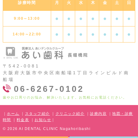
診療時間
月
火
水
木
金
土
日
●
●
●
●
●
●
●
9:00～13:00
●
●
●
●
●
●
●
14:00～22:00
〒542-0081
大阪府大阪市中央区南船場1丁目ラインビルド南
船場
06-6267-0102
歯やお口周りのお悩み、解決いたします。お気軽にお電話ください。
｜
ホーム
｜
スタッフ紹介
｜
クリニック紹介
｜
診療内容
｜
地図・診療
時間
｜
料金表
｜
お知らせ
｜
©
2026 AI DENTAL CLINIC Nagahoribashi