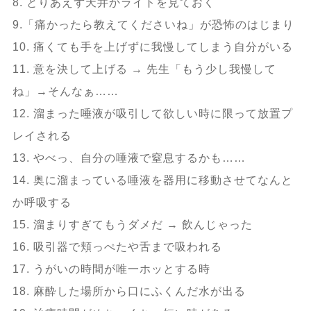
8. とりあえず天井かライトを見ておく
9.「痛かったら教えてくださいね」が恐怖のはじまり
10. 痛くても手を上げずに我慢してしまう自分がいる
11. 意を決して上げる → 先生「もう少し我慢して
ね」→そんなぁ……
12. 溜まった唾液が吸引して欲しい時に限って放置プ
レイされる
13. やべっ、自分の唾液で窒息するかも……
14. 奥に溜まっている唾液を器用に移動させてなんと
か呼吸する
15. 溜まりすぎてもうダメだ → 飲んじゃった
16. 吸引器で頬っぺたや舌まで吸われる
17. うがいの時間が唯一ホッとする時
18. 麻酔した場所から口にふくんだ水が出る