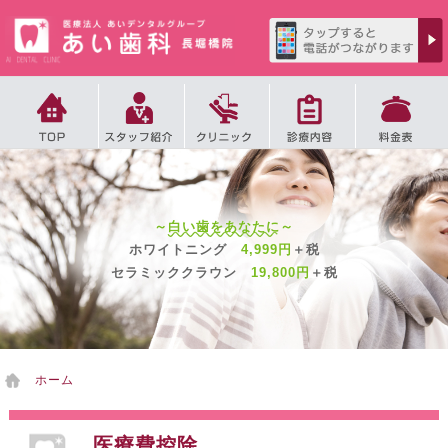
2
徒歩
分
～
白い歯をあなたに
～
夜10時まで診療、
4
ホワイトニング
4,999円
＋税
徒歩
分
6
セラミッククラウン
19,800円
＋税
徒歩
分
ホーム
医療費控除