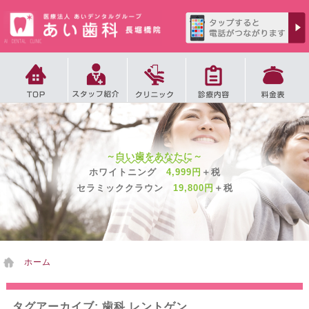
2
徒歩
分
～
白い歯をあなたに
～
土・日・祝日を含め
夜10時まで診療、
4
ホワイトニング
4,999円
＋税
徒歩
分
突然の歯のトラブルにも全て対応いたします。
6
セラミッククラウン
19,800円
＋税
徒歩
分
ホーム
タグアーカイブ: 歯科 レントゲン