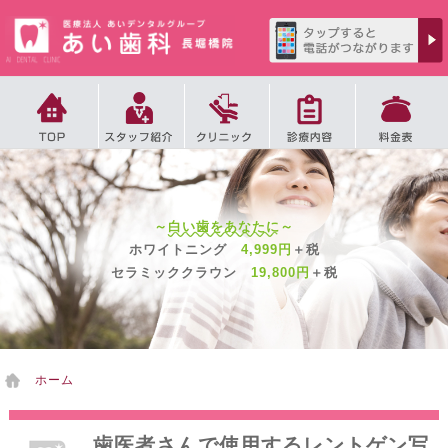
2
徒歩
分
～
白い歯をあなたに
～
夜10時まで診療、
4
ホワイトニング
4,999円
＋税
徒歩
分
6
セラミッククラウン
19,800円
＋税
徒歩
分
ホーム
歯医者さんで使用するレントゲン写