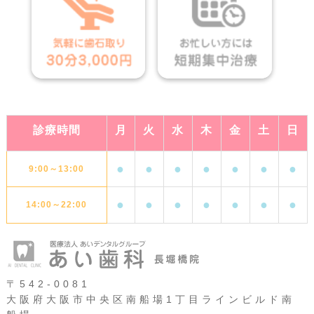
診療時間
月
火
水
木
金
土
日
●
●
●
●
●
●
●
9:00～13:00
●
●
●
●
●
●
●
14:00～22:00
〒542-0081
大阪府大阪市中央区南船場1丁目ラインビルド南