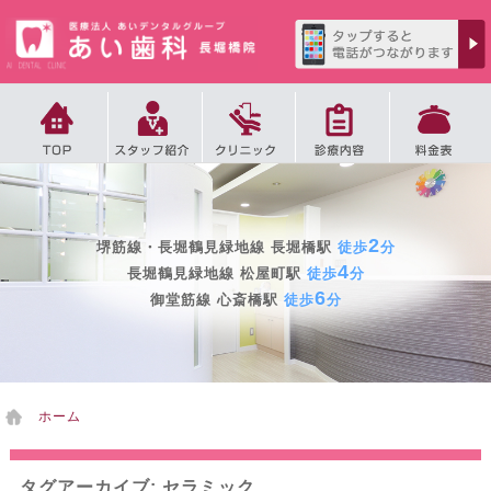
2
堺筋線・長堀鶴見緑地線 長堀橋駅
徒歩
分
～
白い歯をあなたに
～
夜10時まで診療、
4
4,999円
長堀鶴見緑地線 松屋町駅
徒歩
分
6
19,800円
御堂筋線 心斎橋駅
徒歩
分
ホーム
タグアーカイブ: セラミック