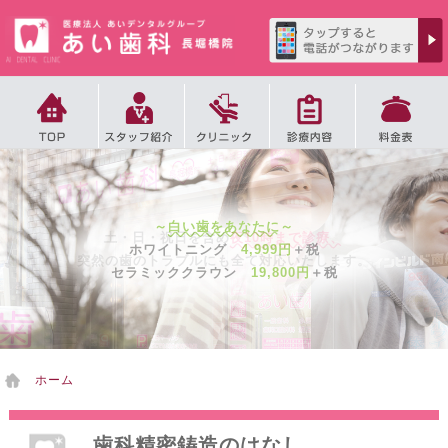
2
徒歩
分
～
白い歯をあなたに
～
土・日・祝日を含め
夜10時まで診療、
4
ホワイトニング
4,999円
＋税
徒歩
分
突然の歯のトラブルにも全て対応いたします。
6
セラミッククラウン
19,800円
＋税
徒歩
分
ホーム
歯科精密鋳造のはなし