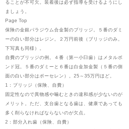
ることが不可欠。装着後は必ず指導を受けるようにし
ましょう。
Page Top
保険の金銀パラジウム合金製のブリッジ。５番のダミ
ーの白い部分はレジン。２万円前後（ブリッジのみ。
下写真も同様）。
自費のブリッジの例。４番（第一小臼歯）はメタルボ
ンド冠。５番のダミーと６番は白金加金製（５番の側
面の白い部分はポーセレン）。25～35万円ほど。
1：ブリッジ（保険、自費）
固定性なので異物感や噛むときの違和感が少ないのが
メリット。ただ、支台歯となる歯は、健康であっても
多く削らなければならないのが欠点。
2：部分入れ歯（保険、自費）