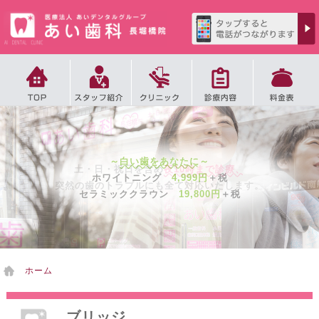
2
徒歩
分
～
白い歯をあなたに
～
土・日・祝日を含め
夜10時まで診療、
4
ホワイトニング
4,999円
＋税
徒歩
分
突然の歯のトラブルにも全て対応いたします。
6
セラミッククラウン
19,800円
＋税
徒歩
分
ホーム
ブリッジ