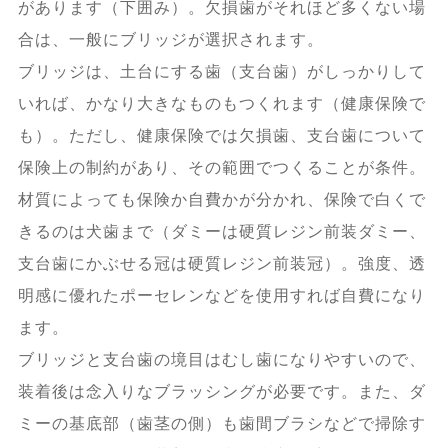
があります（下囲み）。欠損歯がそれほど多くない場
合は、一般にブリッジが選択されます。
ブリッジは、土台にする歯（支台歯）がしっかりして
いれば、かなり大きなものもつくれます（健康保険で
も）。ただし、健康保険では欠損歯、支台歯について
保険上の制約があり、その範囲でつくることが条件。
材質によっても保険か自費かが分かれ、保険で白くで
きるのは犬歯まで（ダミーは硬質レジン前装ダミー、
支台歯にかぶせる冠は硬質レジン前装冠）。強度、透
明感に優れたポーセレンなどを使用すれば自費になり
ます。
ブリッジと支台歯の境目はむし歯になりやすいので、
装着後は念入りなブラッシングが必要です。また、ダ
ミーの基底部（歯茎の側）も歯間ブラシなどで掃除す