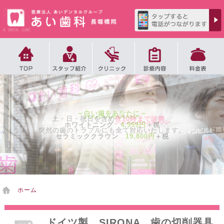
2
徒歩
分
～
白い歯をあなたに
～
土・日・祝日を含め
夜10時まで診療、
4
ホワイトニング
4,999円
＋税
徒歩
分
突然の歯のトラブルにも全て対応いたします。
6
セラミッククラウン
19,800円
＋税
徒歩
分
ホーム
ドイツ製 SIRONA 歯の切削器具