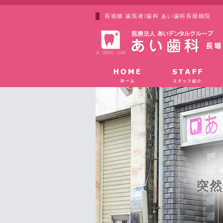
長堀橋 歯医者/歯科 あい歯科長堀橋院
突