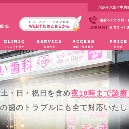
大阪府大阪市中央区
～
白い歯をあなたに
～
土・日・祝日を含め
夜10時まで診療
ホワイトニング
4,999円
＋税
然の歯のトラブルにも全て対応いたし
セラミッククラウン
19,800円
＋