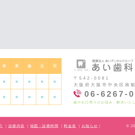
水
木
金
土
日
〒542-0081
●
●
●
●
●
大阪府大阪市中央区南
06-6267-
●
●
●
●
●
歯やお口周りのお悩み、解決いた
介
｜
診療内容
｜
地図・診療時間
｜
料金表
｜
お知らせ
｜
©
2