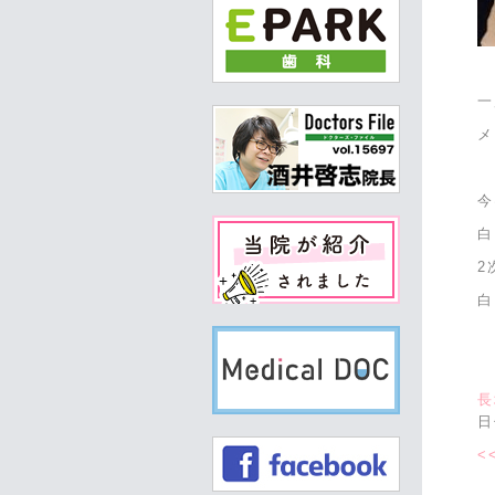
一
メ
今
白
2
白
長
<